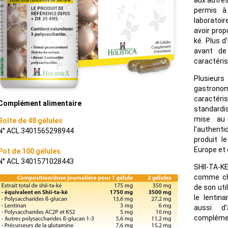
aux autres
permis à
laboratoi
avoir prop
ké. Plus d
avant de
caractéris
Plusieurs
gastron
caractéris
Complément alimentaire
standardi
mise au 
Boîte de 48 gélules
l’authent
N° ACL 3401565298944
produit l
Europe et 
Pot de 100 gélules
N° ACL 3401571028443
SHII-TA-K
comme che
de son uti
le lentin
aussi d
complémen