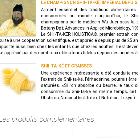
LE CHAMPIGNON SHII-TA-KÉ, IMPÉRIAL DEPUIS
Aliment essentiel des traditions alimentaire
consommés au monde d’aujourd’hui, le Shi
champignons par le médecin Wu Juei sous la dy
Botany Dpt; Advances in Applied Microbiology, 19
Le SHII-TA-KER HOLISTICA®, premier extrait c
suite à une coopération scientifique, est apprécié depuis plus de 25 ans
apporte aussi bien chez les enfants que chez les adultes. Il est deven
ke apprécié par des nombreux utilisateurs fidèles depuis des années 
SHII-TA-KÉ ET GRAISSES
Une expérience intéressante a été conduite m
l’extrait de Shii-ta-ké, l’éritadénine, pourrait ê
saturées. «Si l’on absorbe du beurre, le taux
consomme du Shii-ta-ké en même temps, cet ef
Ohshima, National Institute of Nutrition, Tokyo.).
Les produits complémentaires