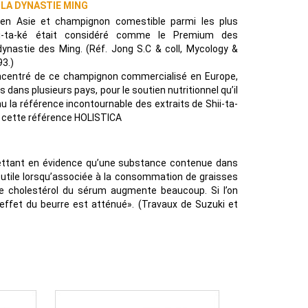
 LA DYNASTIE MING
s en Asie et champignon comestible parmi les plus
i-ta-ké était considéré comme le Premium des
nastie des Ming. (Réf. Jong S.C & coll, Mycology &
93.)
oncentré de ce champignon commercialisé en Europe,
 dans plusieurs pays, pour le soutien nutritionnel qu’il
u la référence incontournable des extraits de Shii-ta-
à cette référence HOLISTICA
ettant en évidence qu’une substance contenue dans
tre utile lorsqu’associée à la consommation de graisses
 de cholestérol du sérum augmente beaucoup. Si l’on
fet du beurre est atténué». (Travaux de Suzuki et