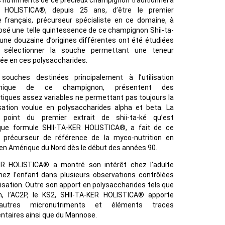
 nutriments de ce précieux champignon traditionnel a
 HOLISTICA®, depuis 25 ans, d’être le premier
re français, précurseur spécialiste en ce domaine, à
osé une telle quintessence de ce champignon Shii-ta-
’une douzaine d’origines différentes ont été étudiées
 sélectionner la souche permettant une teneur
ée en ces polysaccharides.
 souches destinées principalement à l’utilisation
omique de ce champignon, présentent des
tiques assez variables ne permettant pas toujours la
sation voulue en polysaccharides alpha et beta. La
point du premier extrait de shii-ta-ké qu’est
ique formule SHII-TA-KER HOLISTICA®, a fait de ce
e précurseur de référence de la myco-nutrition en
en Amérique du Nord dès le début des années 90.
ER HOLISTICA® a montré son intérêt chez l’adulte
z l’enfant dans plusieurs observations contrôlées
lisation. Outre son apport en polysaccharides tels que
an, l’AC2P, le KS2, SHII-TA-KER HOLISTICA® apporte
’autres micronutriments et éléments traces
taires ainsi que du Mannose.