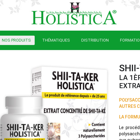
NOS PRODUITS
THÉMATIQUES
DISTRIBUTION
FORMATI
SHII
LA 1È
EXTRA
POLYSACCH
AUTRES C
LA FORMU
Le procéd
polysacch