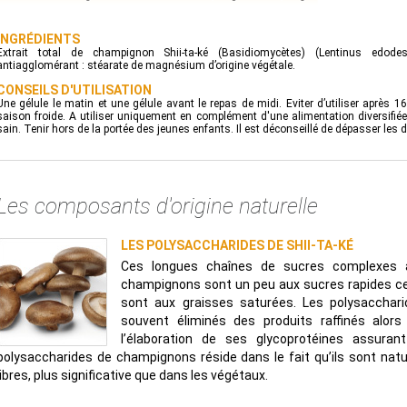
INGRÉDIENTS
Extrait total de champignon Shii-ta-ké (Basidiomycètes) (Lentinus edodes),
antiagglomérant : stéarate de magnésium d’origine végétale.
CONSEILS D'UTILISATION
Une gélule le matin et une gélule avant le repas de midi. Eviter d’utiliser aprè
saison froide. A utiliser uniquement en complément d'une alimentation diversifiée
sain. Tenir hors de la portée des jeunes enfants. Il est déconseillé de dépasser les 
Les composants d'origine naturelle
LES POLYSACCHARIDES DE SHII-TA-KÉ
Ces longues chaînes de sucres complexes 
champignons sont un peu aux sucres rapides ce 
sont aux graisses saturées. Les polysacchar
souvent éliminés des produits raffinés alors 
l’élaboration de ses glycoprotéines assurant
polysaccharides de champignons réside dans le fait qu’ils sont na
libres, plus significative que dans les végétaux.