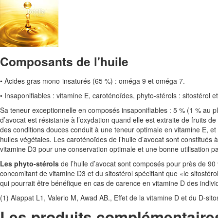
Composants de l'huile
• Acides gras mono-insaturés (65 %) : oméga 9 et oméga 7.
• Insaponifiables : vitamine E, caroténoïdes, phyto-stérols : sitostérol 
Sa teneur exceptionnelle en composés insaponifiables : 5 % (1 % au plus 
d’avocat est résistante à l’oxydation quand elle est extraite de fruits d
des conditions douces conduit à une teneur optimale en vitamine E, et l
huiles végétales. Les caroténoïdes de l’huile d’avocat sont constitués
vitamine D3 pour une conservation optimale et une bonne utilisation pa
Les phyto-stérols
de l’huile d’avocat sont composés pour près de 90 %
concomitant de vitamine D3 et du sitostérol spécifiant que «le sitostér
qui pourrait être bénéfique en cas de carence en vitamine D des indivi
(1) Alappat L1, Valerio M, Awad AB., Effet de la vitamine D et du D-si
Les produits complémentaire