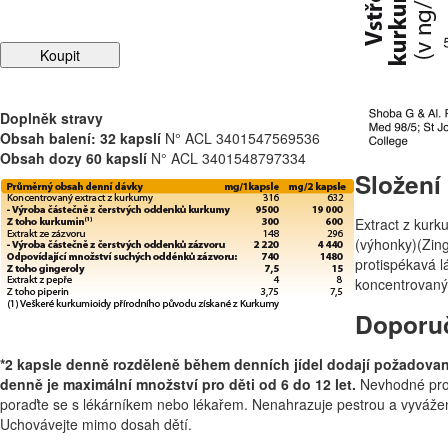
Doplněk stravy
Obsah balení: 32 kapslí
N° ACL 3401547569536
Obsah dozy 60 kapslí
N° ACL 3401548797334
Složení
Extract z kur
(výhonky)(Zing
protispékavá l
koncentrovaný 
Doporu
*2 kapsle denně rozděleně během denních jídel dodají požadované
denně je maximální množství pro děti od 6 do 12 let.
Nevhodné pro t
poraďte se s lékárníkem nebo lékařem. Nenahrazuje pestrou a vyvážen
Uchovávejte mimo dosah dětí.