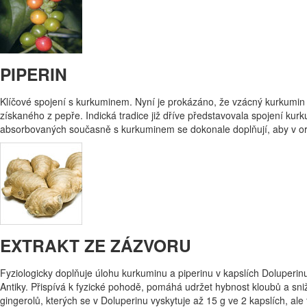
PIPERIN
Klíčové spojení s kurkuminem. Nyní je prokázáno, že vzácný kurkumin
získaného z pepře. Indická tradice již dříve představovala spojení kur
absorbovaných současně s kurkuminem se dokonale doplňují, aby v org
EXTRAKT ZE ZÁZVORU
Fyziologicky doplňuje úlohu kurkuminu a piperinu v kapslích Doluperinu.
Antiky. Přispívá k fyzické pohodě, pomáhá udržet hybnost kloubů a sniž
gingerolů, kterých se v Doluperinu vyskytuje až 15 g ve 2 kapslích, ale