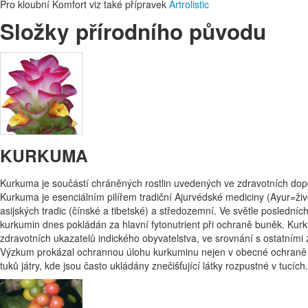
Pro kloubní Komfort viz také přípravek
Artrolistic
Složky přírodního původu
KURKUMA
Kurkuma je součástí chráněných rostlin uvedených ve zdravotních dop
Kurkuma je esenciálním pilířem tradiční Ajurvédské mediciny (Ayur=živ
asijských tradic (čínské a tibetské) a středozemní. Ve světle posled
kurkumin dnes pokládán za hlavní fytonutrient při ochraně buněk. Kurku
zdravotních ukazatelů indického obyvatelstva, ve srovnání s ostatní
Výzkum prokázal ochrannou úlohu kurkuminu nejen v obecné ochraně bun
tuků játry, kde jsou často ukládány znečišťující látky rozpustné v tucích.